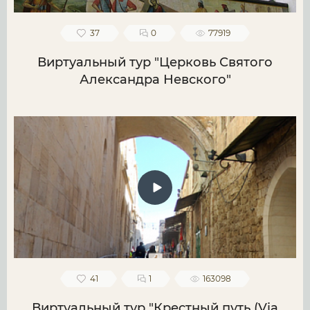
37
0
77919
Виртуальный тур "Церковь Святого
Александра Невского"
41
1
163098
Виртуальный тур "Крестный путь (Via