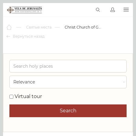
RU
Виртуальные туры
Библиотека
Наши святыни
Новос
Святые места
Christ Church of God
Вернуться назад
0
Virtual tour
Search