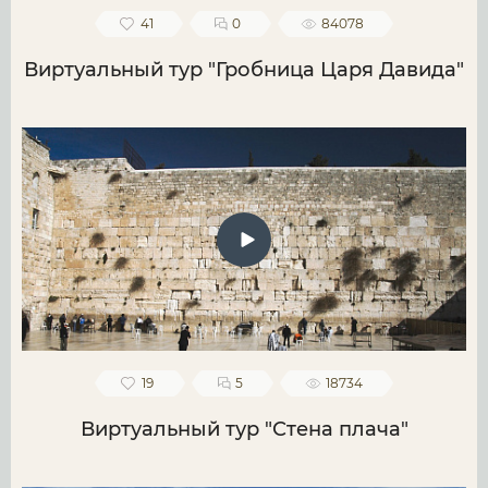
41
0
84078
Виртуальный тур "Гробница Царя Давида"
19
5
18734
Виртуальный тур "Стена плача"