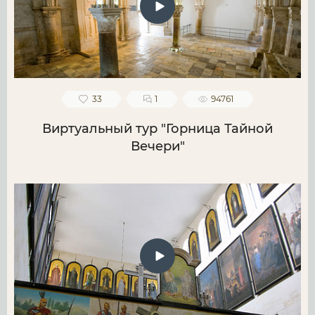
33
1
94761
Виртуальный тур "Горница Тайной
Вечери"