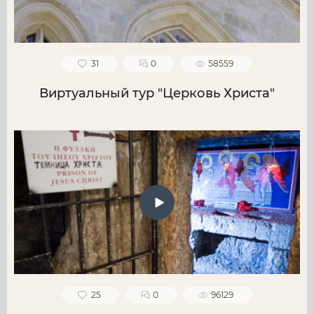
31
0
58559
Виртуальный тур "Церковь Христа"
25
0
96129