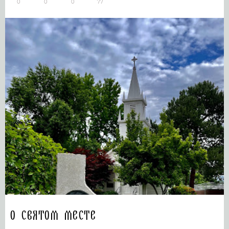
0
0
0
77
О святом месте