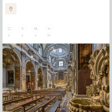
0
0
0
70