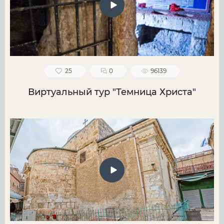
25
0
96139
Виртуальный тур "Темница Христа"