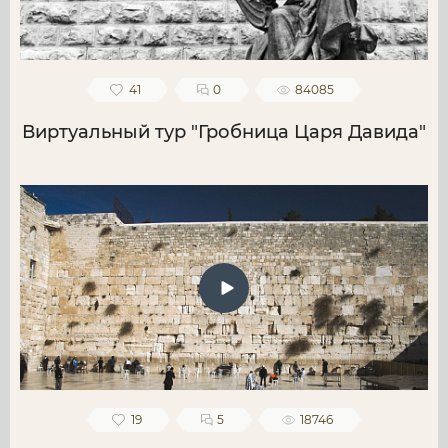
41
0
84085
Виртуальный тур "Гробница Царя Давида"
19
5
18746