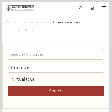
RU
Виртуальные туры
Библиотека
Наши святыни
Новос
Святые места
Chiesa Stella Maris
Вернуться назад
0
Virtual tour
Search