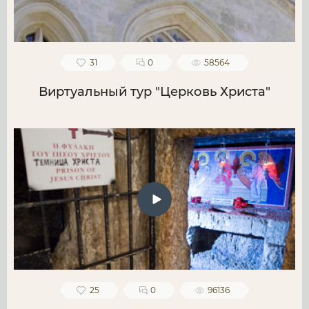
31
0
58564
Виртуальный тур "Церковь Христа"
25
0
96136