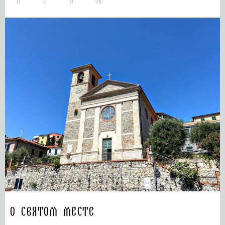
0
0
0
78
О святом месте