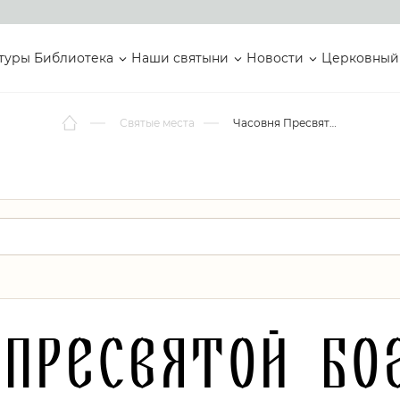
туры
Библиотека
Наши святыни
Новости
Церковный
Святые места
Часовня Пресвятой Богородицы
 Пресвятой Бо