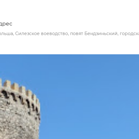
дрес
льша, Силезское воеводство, повят Бендзиньский, городск