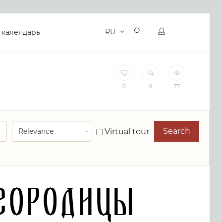
RU
 календарь
0
0
77
Search
Virtual tour
городицы