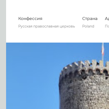
Конфессия
Страна
А
Русская православная церковь
Poland
По
0
0
0
77