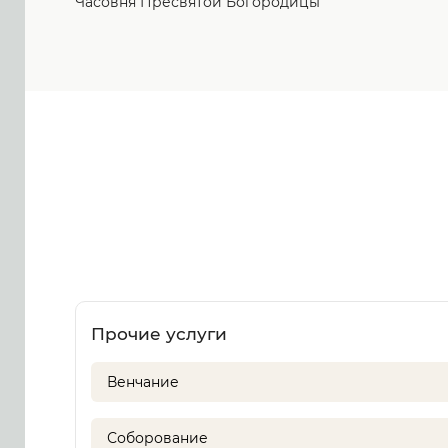
Часовня Пресвятой Богородицы
Прочие услуги
Венчание
Соборование