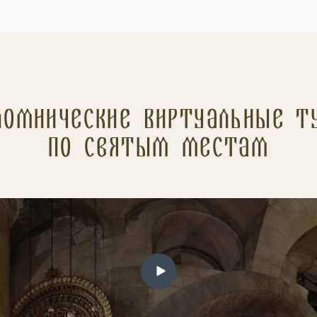
ломнические Виртуальные т
по святым местам