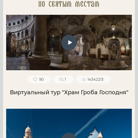
по святым местам
90
1
14342213
Виртуальный тур "Храм Гроба Господня"