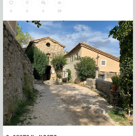
0
0
0
59