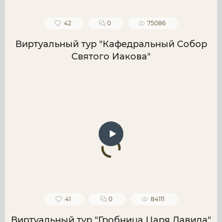
42
0
75086
Виртуальный тур "Кафедральный Собор
Святого Иакова"
41
0
84111
Виртуальный тур "Гробница Царя Давида"