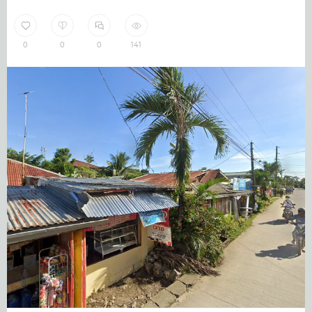
0
0
0
141