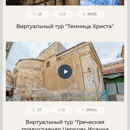
25
0
96163
Виртуальный тур "Темница Христа"
27
0
59024
Виртуальный тур "Греческая
православная Церковь Иоанна