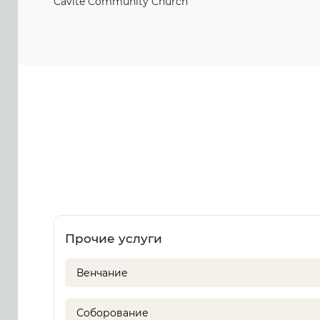
Cavite Community Church
Прочие услуги
Венчание
Соборование