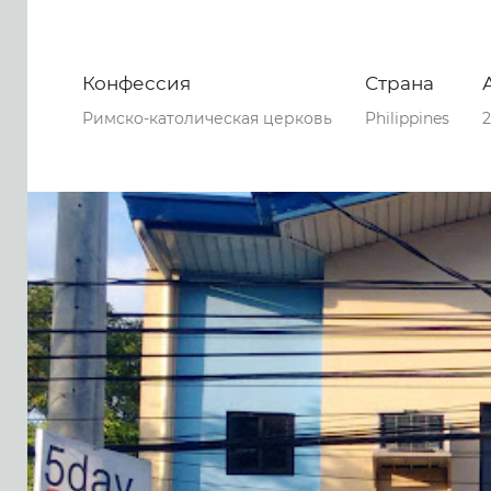
Конфессия
Страна
Римско-католическая церковь
Philippines
2
0
0
0
51