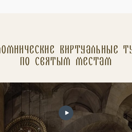
ломнические Виртуальные т
по святым местам