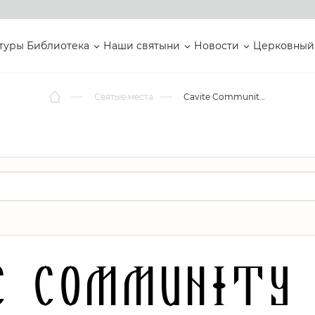
туры
Библиотека
Наши святыни
Новости
Церковный
Святые места
Cavite Community Church
e Community 