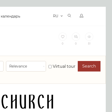
RU
 календарь
0
0
51
Search
Virtual tour
Church