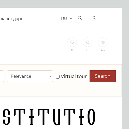
RU
 календарь
0
0
46
Search
Virtual tour
Institutio