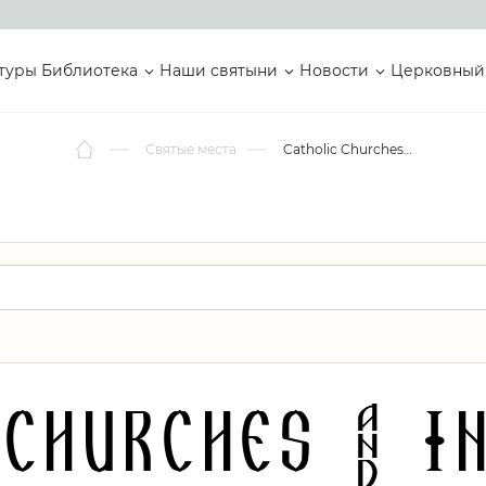
туры
Библиотека
Наши святыни
Новости
Церковный
Святые места
Catholic Churches & Institutio
Churches & 