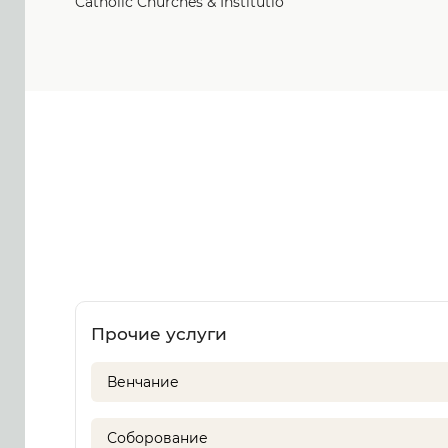
Catholic Churches & Institutio
Прочие услуги
Венчание
Соборование