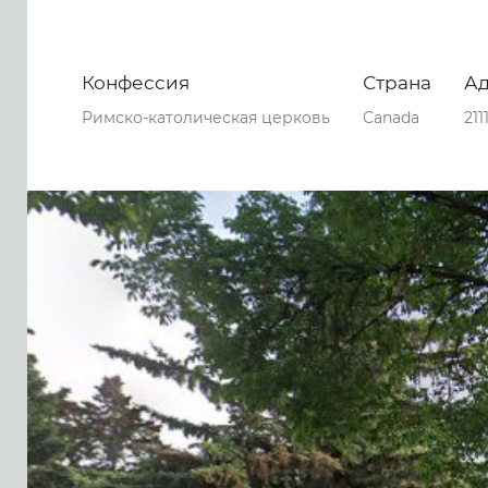
Конфессия
Страна
А
Римско-католическая церковь
Canada
211
0
0
0
46