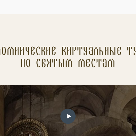
ломнические Виртуальные т
по святым местам