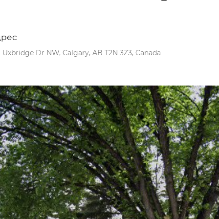
дрес
1 Uxbridge Dr NW, Calgary, AB T2N 3Z3, Canada