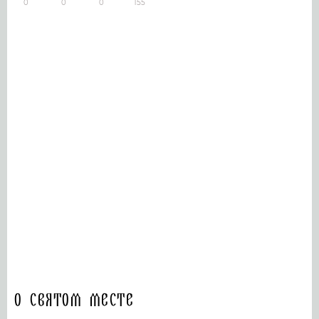
0
0
0
155
О святом месте