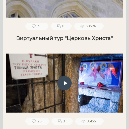
31
0
58574
Виртуальный тур "Церковь Христа"
25
0
96155