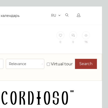
RU
 календарь
0
0
76
Search
Virtual tour
cordioso"