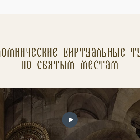
ломнические Виртуальные т
по святым местам