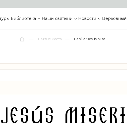
туры
Библиотека
Наши святыни
Новости
Церковный
Святые места
Capilla "Jesús Misericordioso"
"Jesús Miseri