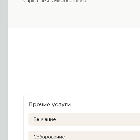
Capilla "Jesús Misericordioso"
Прочие услуги
Венчание
Соборование