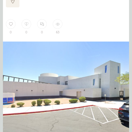
0
0
0
63