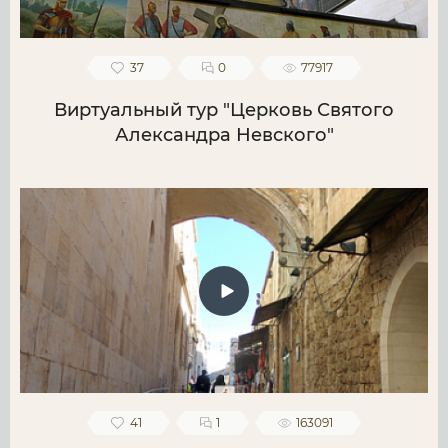
37
0
77917
Виртуальный тур "Церковь Святого
Александра Невского"
41
1
163091