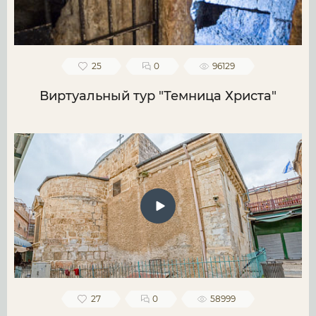
25
0
96129
Виртуальный тур "Темница Христа"
27
0
58999