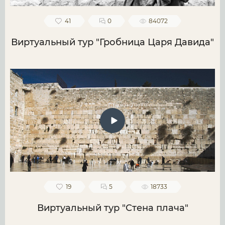
41
0
84072
Виртуальный тур "Гробница Царя Давида"
19
5
18733
Виртуальный тур "Стена плача"