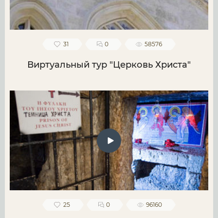
31
0
58576
Виртуальный тур "Церковь Христа"
25
0
96160