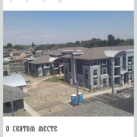
0
0
0
62
О святом месте