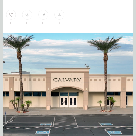
0
0
0
56