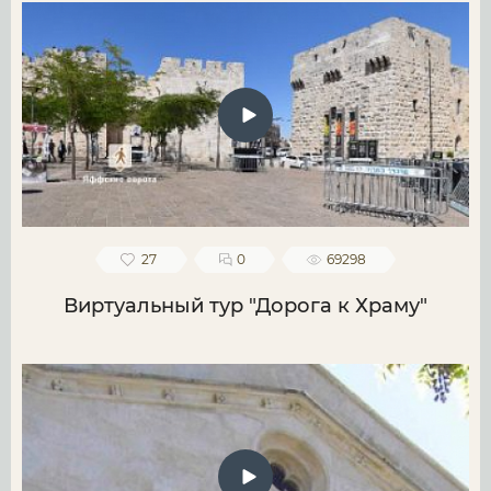
27
0
69298
Виртуальный тур "Дорога к Храму"