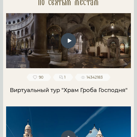
по святым местам
90
1
14342183
Виртуальный тур "Храм Гроба Господня"