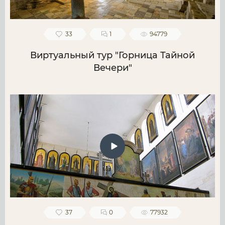
33
1
94779
Виртуальный тур "Горница Тайной
Вечери"
37
0
77932