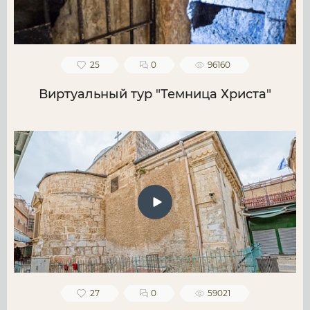
25
0
96160
Виртуальный тур "Темница Христа"
27
0
59021