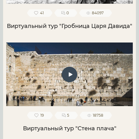
41
0
84097
Виртуальный тур "Гробница Царя Давида"
19
5
18758
Виртуальный тур "Стена плача"