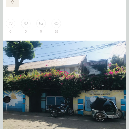
0
0
0
65