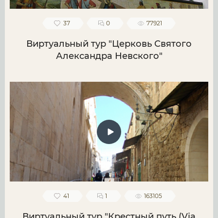
37
0
77921
Виртуальный тур "Церковь Святого
Александра Невского"
41
1
163105
Виртуальный тур "Крестный путь (Via