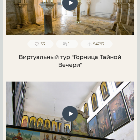
33
1
94763
Виртуальный тур "Горница Тайной
Вечери"