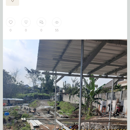
0
0
0
55