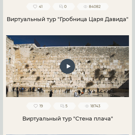
41
0
84082
Виртуальный тур "Гробница Царя Давида"
19
5
18743
Виртуальный тур "Стена плача"