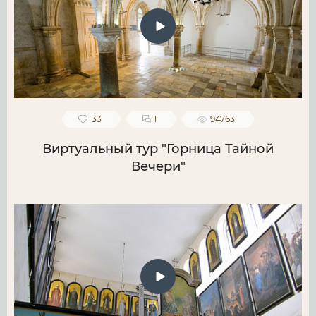
33
1
94763
Виртуальный тур "Горница Тайной
Вечери"