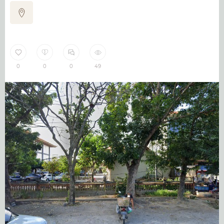
0
0
0
49