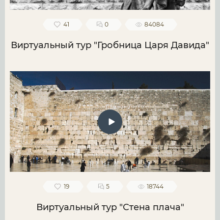
41
0
84084
Виртуальный тур "Гробница Царя Давида"
19
5
18744
Виртуальный тур "Стена плача"