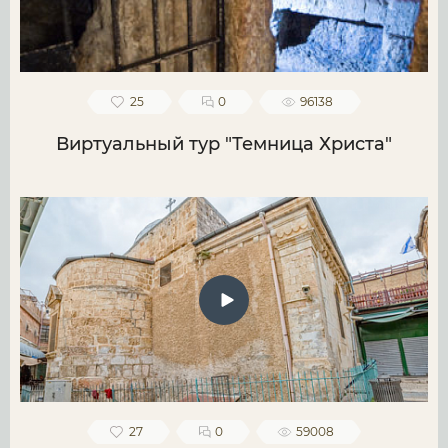
25
0
96138
Виртуальный тур "Темница Христа"
27
0
59008