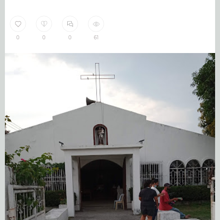
0
0
0
61