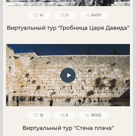
41
0
84101
Виртуальный тур "Гробница Царя Давида"
19
5
18763
Виртуальный тур "Стена плача"