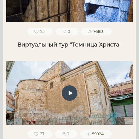
25
0
96163
Виртуальный тур "Темница Христа"
27
0
59024