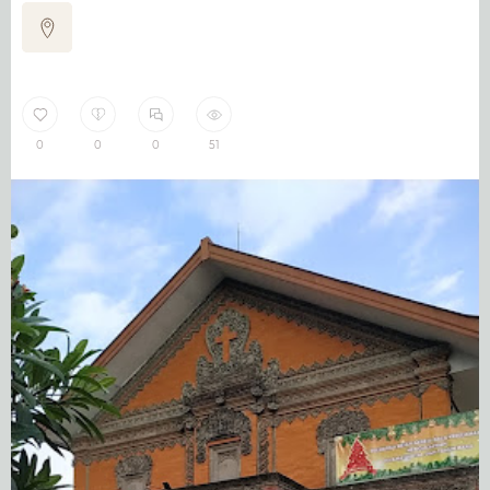
0
0
0
51