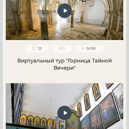
33
1
94781
Виртуальный тур "Горница Тайной
Вечери"