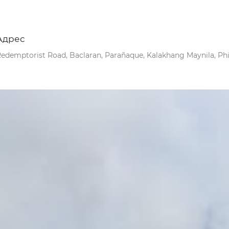
Адрес
edemptorist Road, Baclaran, Parañaque, Kalakhang Maynila, Phi