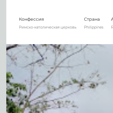
Конфессия
Страна
Римско-католическая церковь
Philippines
R
0
0
0
133