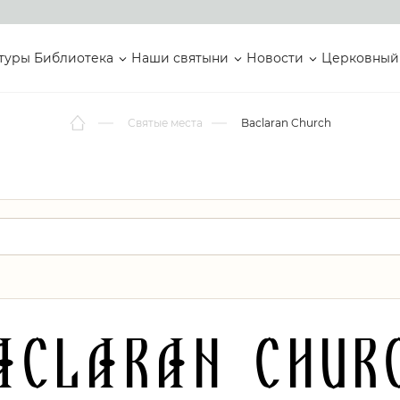
туры
Библиотека
Наши святыни
Новости
Церковный
Святые места
Baclaran Church
aclaran Chur