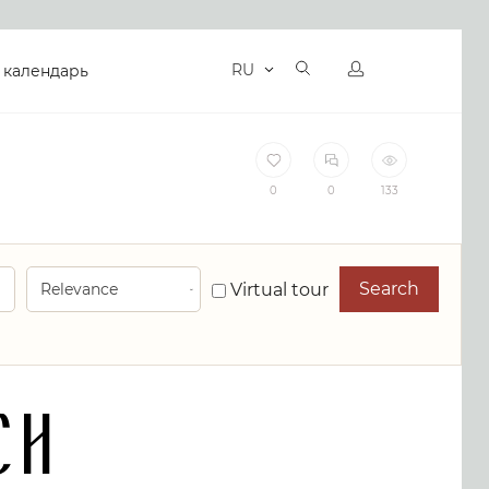
RU
 календарь
0
0
133
Search
Virtual tour
ch