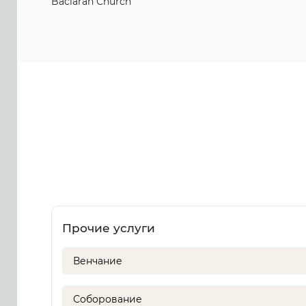
Baclaran Church
Прочие услуги
Венчание
Соборование