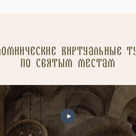
ломнические Виртуальные т
по святым местам