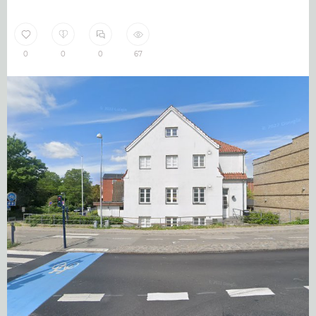
0
0
0
67