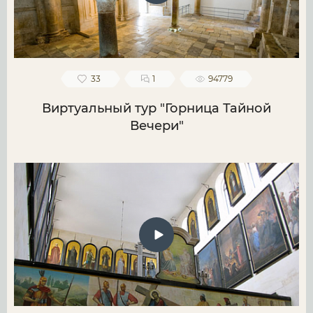
33
1
94779
Виртуальный тур "Горница Тайной
Вечери"