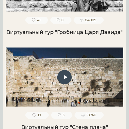
41
0
84085
Виртуальный тур "Гробница Царя Давида"
19
5
18746
Виртуальный тур "Стена плача"