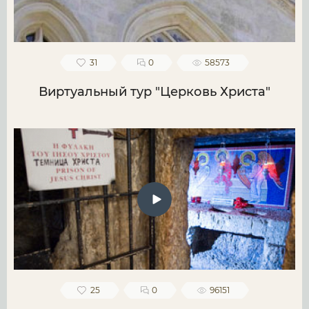
31
0
58573
Виртуальный тур "Церковь Христа"
25
0
96151