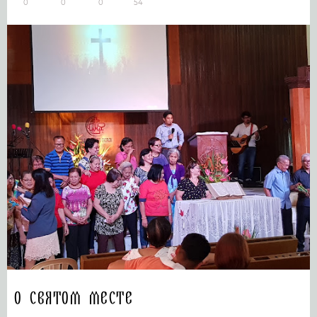
0
0
0
54
О святом месте