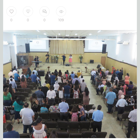
0
0
0
109