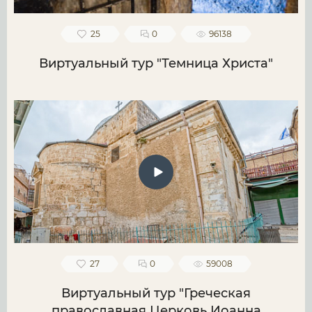
25
0
96138
Виртуальный тур "Темница Христа"
27
0
59008
Виртуальный тур "Греческая
православная Церковь Иоанна