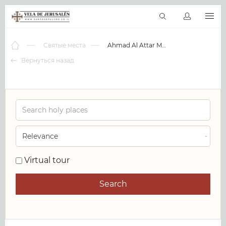
RU
Виртуальные туры
Библиотека
Наши святыни
Новос
Святые места
Ahmad Al Attar Mosque
Вернуться назад
0
Virtual tour
Search