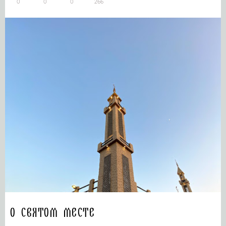
0
0
0
266
О святом месте