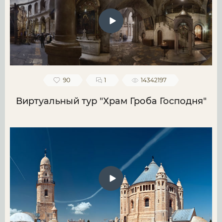
90
1
14342197
Виртуальный тур "Храм Гроба Господня"