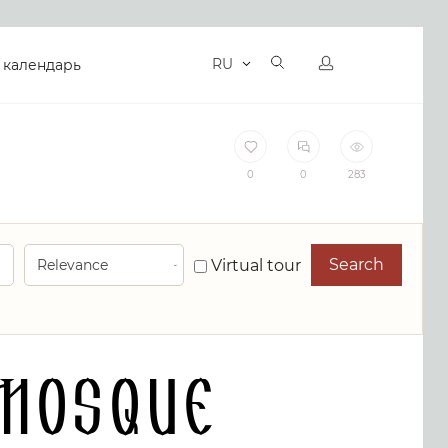
RU
 календарь
0
0
283
Search
Virtual tour
Mosque