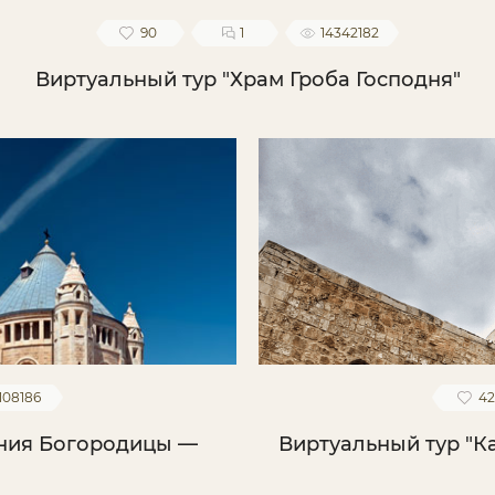
90
1
14342182
Виртуальный тур "Храм Гроба Господня"
108186
4
ения Богородицы —
Виртуальный тур "К