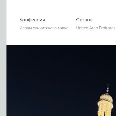
Конфессия
Страна
Ислам суннитского толка
United Arab Emirates
0
0
0
283