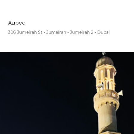
Адрес
306 Jumeirah St - Jumeirah - Jumeirah 2 - Dubai