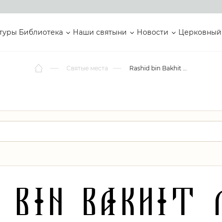
туры
Библиотека
Наши святыни
Новости
Церковный
Святые места
Rashid bin Bakhit Mosque
d bin Bakhit 