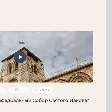
2
0
75073
афедральный Собор Святого Иакова"