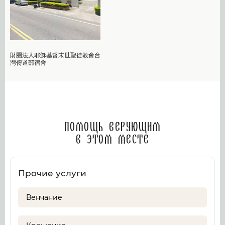
財團法人耶穌基督末世聖徒教會台
灣傳道部宿舍
Помощь верующим
в этом месте
Прочие услуги
Венчание