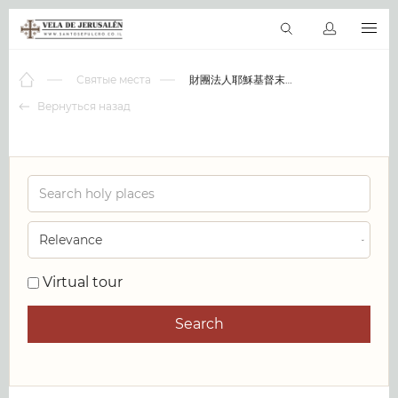
RU
Виртуальные туры
Библиотека
Наши святыни
Новос
Святые места
財團法人耶穌基督末世聖徒教會台灣傳道部宿舍
Вернуться назад
0
Virtual tour
Search