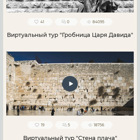
41
0
84095
Виртуальный тур "Гробница Царя Давида"
19
5
18756
Виртуальный тур "Стена плача"