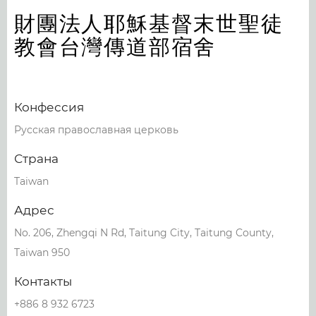
財團法人耶穌基督末世聖徒
教會台灣傳道部宿舍
Конфессия
Русская православная церковь
Страна
Taiwan
Адрес
No. 206, Zhengqi N Rd, Taitung City, Taitung County,
Taiwan 950
Контакты
+886 8 932 6723