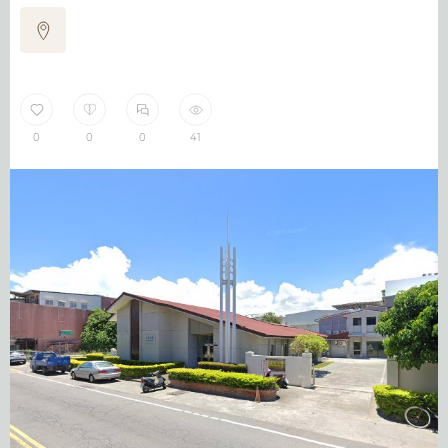
0
0
0
41