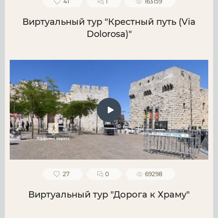
41
1
163159
Виртуальный тур "Крестный путь (Via
Dolorosa)"
27
0
69298
Виртуальный тур "Дорога к Храму"