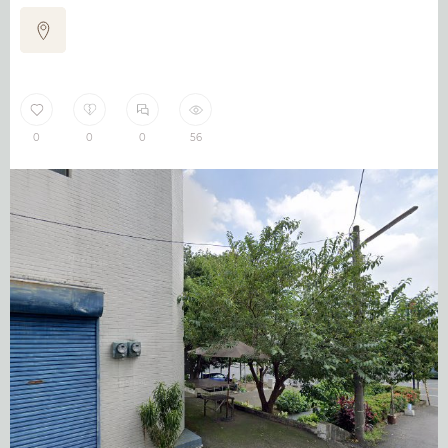
0
0
0
56