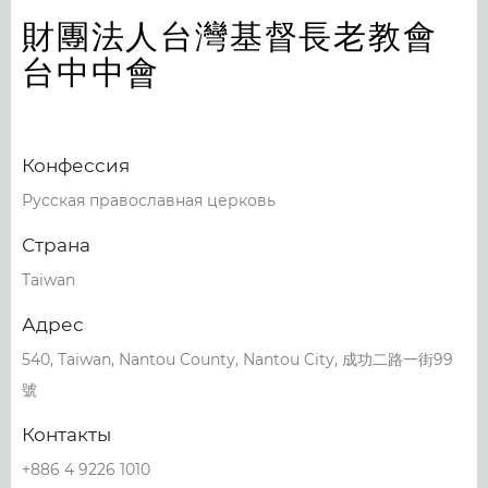
財團法人台灣基督長老教會
台中中會
Конфессия
Русская православная церковь
Страна
Taiwan
Адрес
540, Taiwan, Nantou County, Nantou City, 成功二路一街99
號
Контакты
+886 4 9226 1010