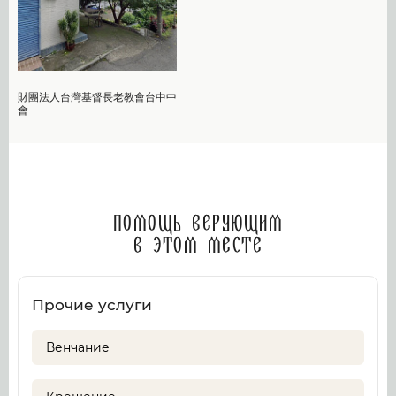
財團法人台灣基督長老教會台中中
會
Помощь верующим
в этом месте
Прочие услуги
Венчание