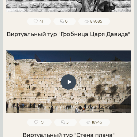
41
0
84085
Виртуальный тур "Гробница Царя Давида"
19
5
18746
Виртуальный тур "Стена плача"