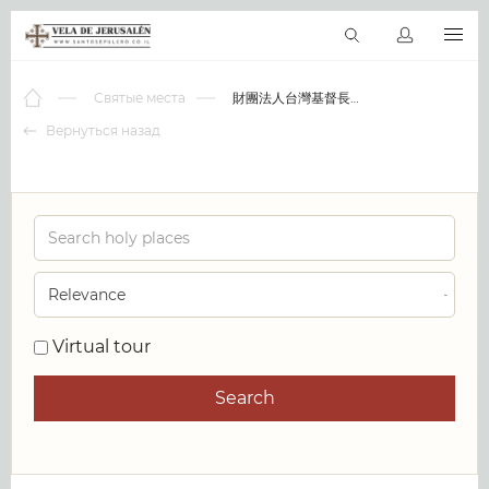
RU
Виртуальные туры
Библиотека
Наши святыни
Новос
Святые места
財團法人台灣基督長老教會台中中會
Вернуться назад
0
Virtual tour
Search