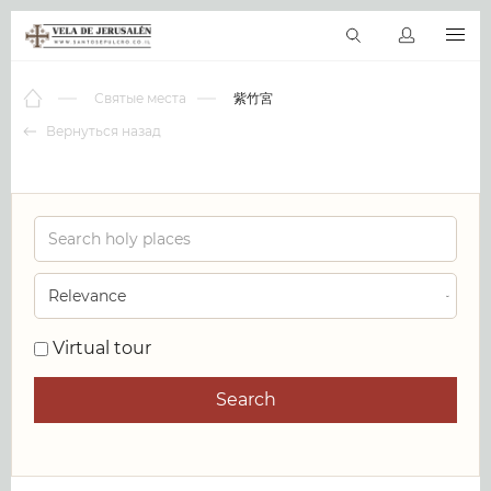
RU
Виртуальные туры
Библиотека
Наши святыни
Новос
Святые места
紫竹宮
Вернуться назад
0
Virtual tour
Search