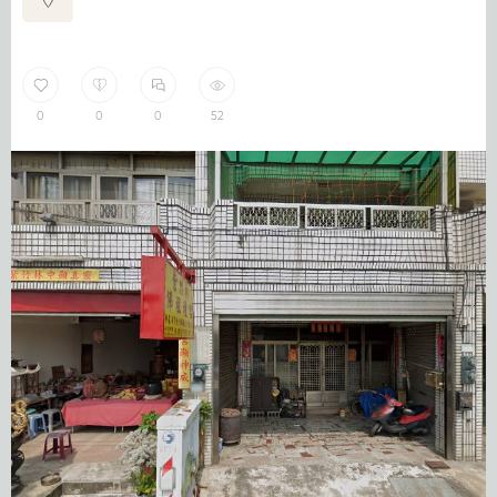
0
0
0
52