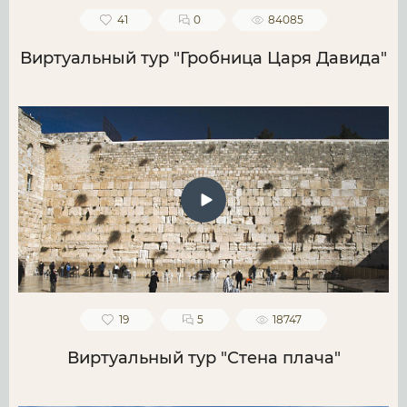
41
0
84085
Виртуальный тур "Гробница Царя Давида"
19
5
18747
Виртуальный тур "Стена плача"