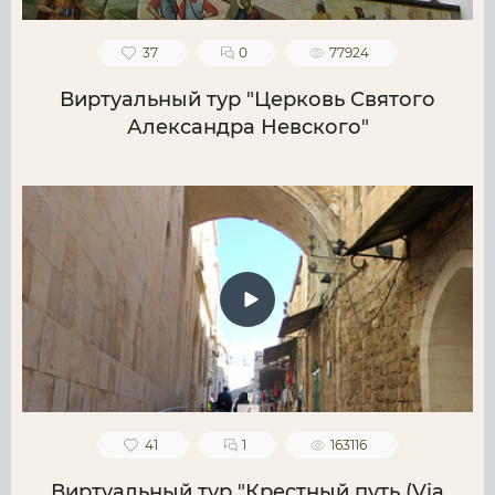
37
0
77924
Виртуальный тур "Церковь Святого
Александра Невского"
41
1
163116
Виртуальный тур "Крестный путь (Via