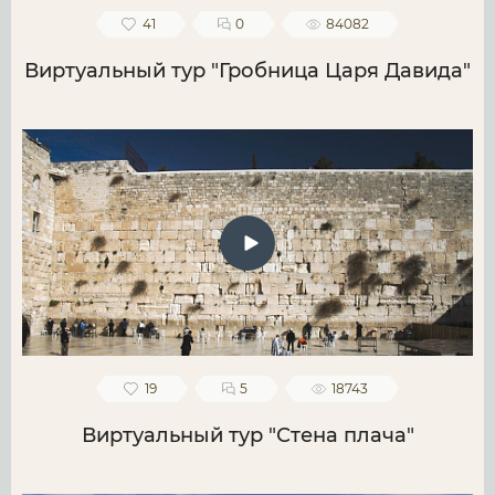
41
0
84082
Виртуальный тур "Гробница Царя Давида"
19
5
18743
Виртуальный тур "Стена плача"