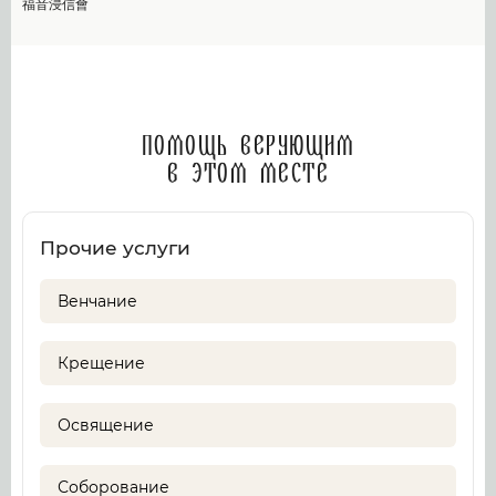
福音浸信會
Помощь верующим
в этом месте
Прочие услуги
Венчание
Крещение
Освящение
Соборование