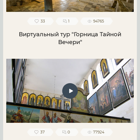
33
1
94765
Виртуальный тур "Горница Тайной
Вечери"
37
0
77924