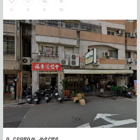
0
0
0
53