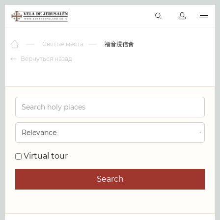
RU
Виртуальные туры
Библиотека
Наши святыни
Новос
Святые места
福音浸信會
Вернуться назад
0
Virtual tour
Search