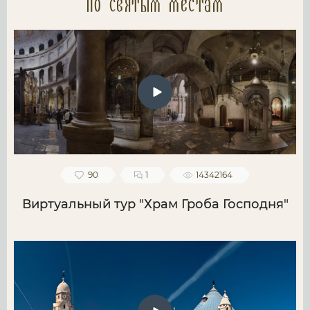
по святым местам
90
1
14342164
Виртуальный тур "Храм Гроба Господня"