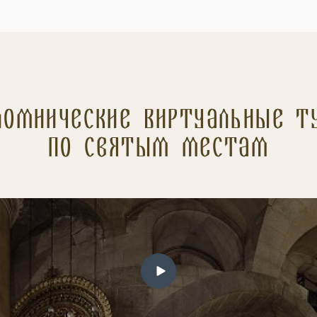
ломнические Виртуальные т
по святым местам