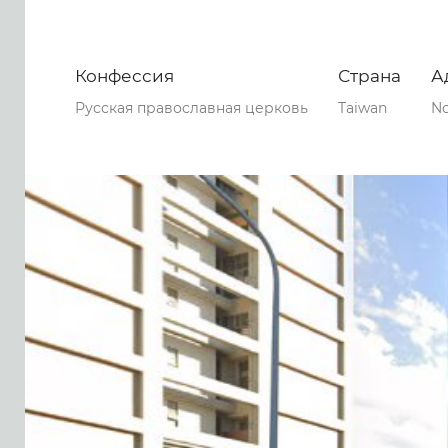
Конфессия
Страна
А
Русская православная церковь
Taiwan
No
0
0
0
37