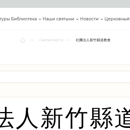
туры
Библиотека
Наши святыни
Новости
Церковный
Святые места
社團法人新竹縣道教會
法人新竹縣