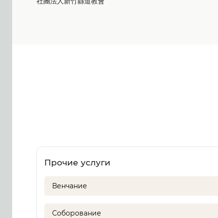
社團法人新竹縣道教會
Прочие услуги
Венчание
Соборование