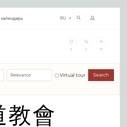
RU
 календарь
0
0
37
Search
Virtual tour
道教會