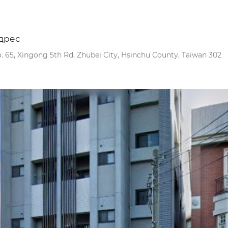
дрес
. 65, Xingong 5th Rd, Zhubei City, Hsinchu County, Taiwan 302