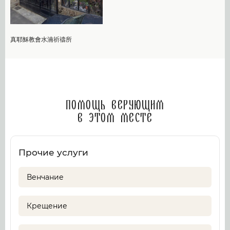
真耶穌教會水湳祈禱所
Помощь верующим
в этом месте
Прочие услуги
Венчание
Крещение