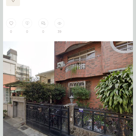
0
0
0
39