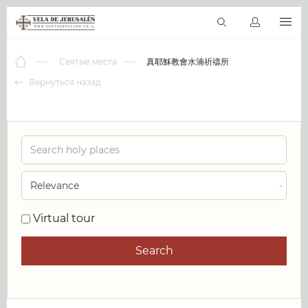
RU
Виртуальные туры
Библиотека
Наши святыни
Новос
Святые места
真耶穌教會水湳祈禱所
Вернуться назад
0
Virtual tour
Search