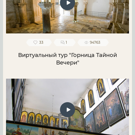
33
1
94763
Виртуальный тур "Горница Тайной
Вечери"