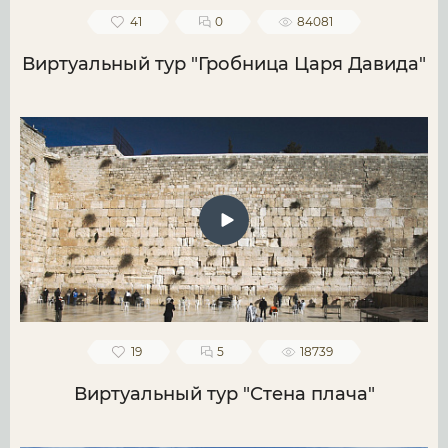
41
0
84081
Виртуальный тур "Гробница Царя Давида"
19
5
18739
Виртуальный тур "Стена плача"