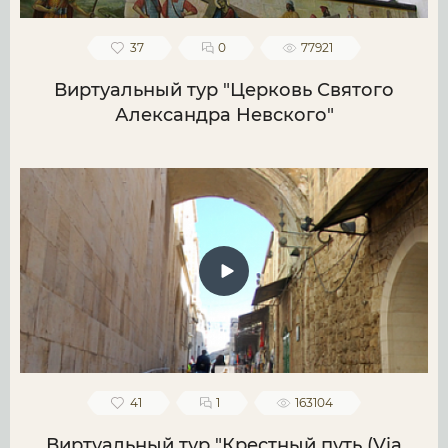
37
0
77921
Виртуальный тур "Церковь Святого
Александра Невского"
41
1
163104
Виртуальный тур "Крестный путь (Via