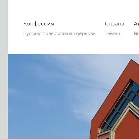
Конфессия
Страна
А
Русская православная церковь
Taiwan
No
0
0
0
50