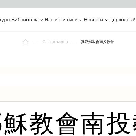
туры
Библиотека
Наши святыни
Новости
Церковный
Святые места
真耶穌教會南投教會
耶穌教會南投