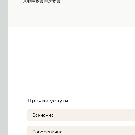
真耶穌教會南投教會
Прочие услуги
Венчание
Соборование