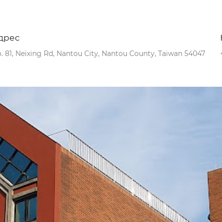
дрес
. 81, Neixing Rd, Nantou City, Nantou County, Taiwan 54047