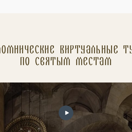
ломнические Виртуальные т
по святым местам