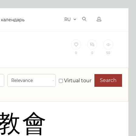
RU
 календарь
0
0
50
Search
Virtual tour
教會