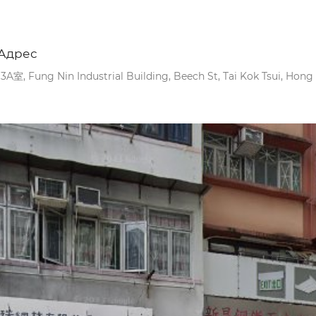
Адрес
13A室, Fung Nin Industrial Building, Beech St, Tai Kok Tsui, Hon