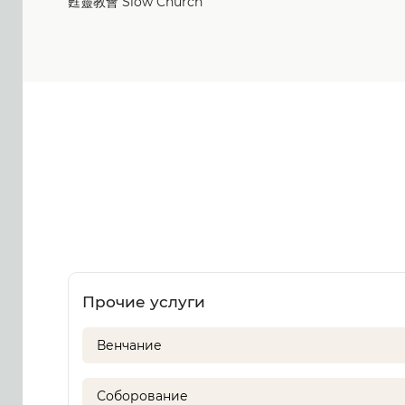
甦靈教會 Slow Church
Прочие услуги
Венчание
Соборование