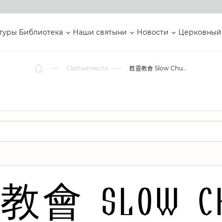
туры
Библиотека
Наши святыни
Новости
Церковный
Святые места
甦靈教會 Slow Church
會 Slow Ch