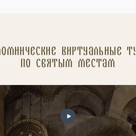
ломнические Виртуальные т
по святым местам