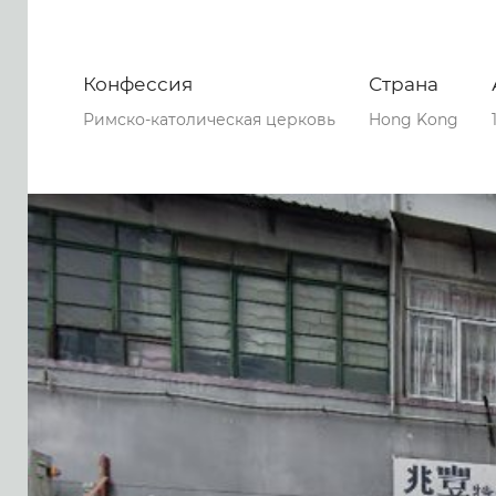
Конфессия
Страна
Римско-католическая церковь
Hong Kong
0
0
0
86