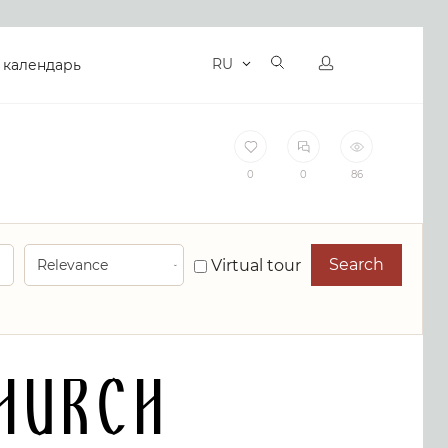
RU
 календарь
0
0
86
Search
Virtual tour
urch