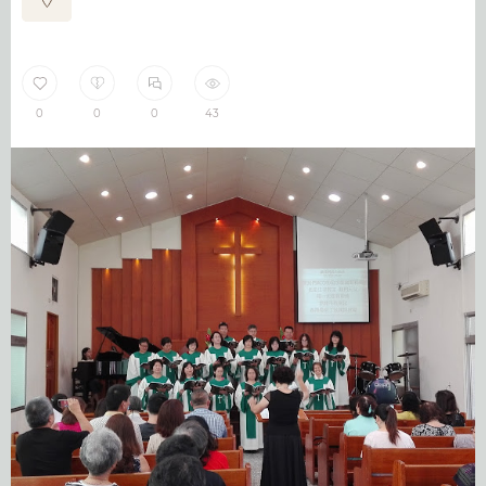
0
0
0
43