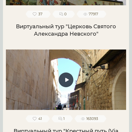
37
0
77917
Виртуальный тур "Церковь Святого
Александра Невского"
41
1
163093
Виртуальный тур "Крестный путь (Via