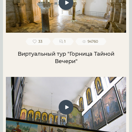
33
1
94760
Виртуальный тур "Горница Тайной
Вечери"