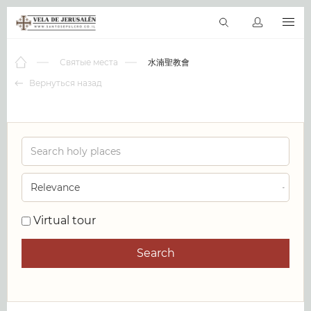
RU
Виртуальные туры
Библиотека
Наши святыни
Новос
Святые места
水湳聖教會
Вернуться назад
0
Virtual tour
Search