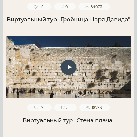
41
0
84075
Виртуальный тур "Гробница Царя Давида"
19
5
18733
Виртуальный тур "Стена плача"