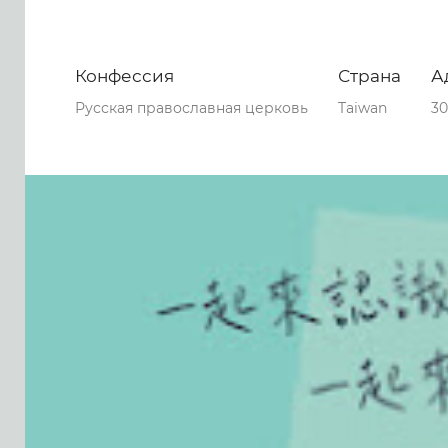
Конфессия
Страна
А
Русская православная церковь
Taiwan
30
0
0
0
39