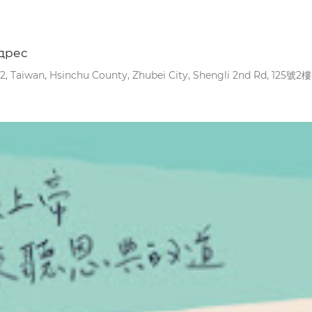
дрес
2, Taiwan, Hsinchu County, Zhubei City, Shengli 2nd Rd, 125號2樓