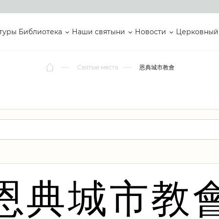
туры
Библиотека
Наши святыни
Новости
Церковный
Святые места
恩典城市教會
恩典城市教