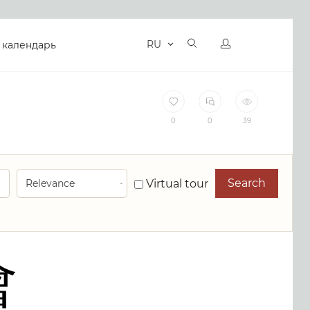
RU
 календарь
0
0
39
Search
Virtual tour
會