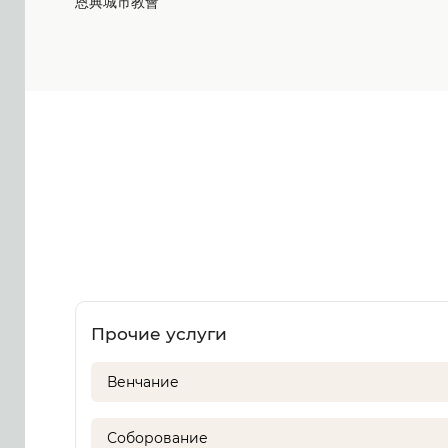
恩典城市教會
Прочие услуги
Венчание
Соборование