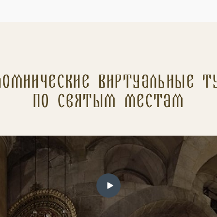
ломнические Виртуальные т
по святым местам