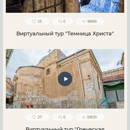
25
0
96169
Виртуальный тур "Темница Христа"
27
0
59031
Виртуальный тур "Греческая