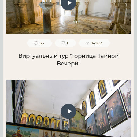
33
1
94787
Виртуальный тур "Горница Тайной
Вечери"