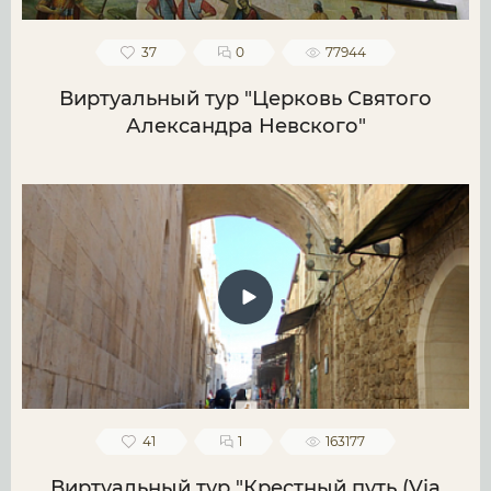
37
0
77944
Виртуальный тур "Церковь Святого
Александра Невского"
41
1
163177
Виртуальный тур "Крестный путь (Via