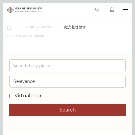
RU
Виртуальные туры
Библиотека
Наши святыни
Новос
Святые места
微光基督教會
Вернуться назад
0
Virtual tour
Search