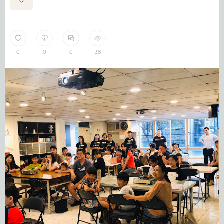
0
0
0
38