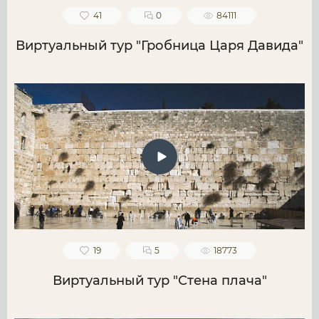
41
0
84111
Виртуальный тур "Гробница Царя Давида"
19
5
18773
Виртуальный тур "Стена плача"