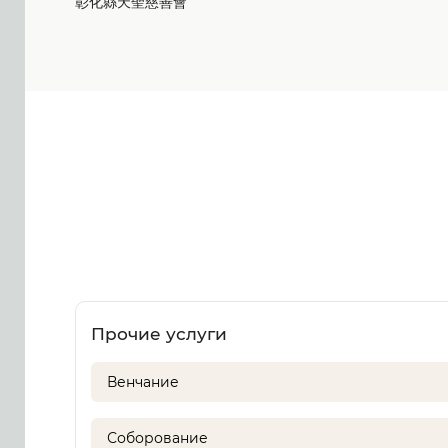
彰化縣天聖慈善會
Прочие услуги
Венчание
Соборование