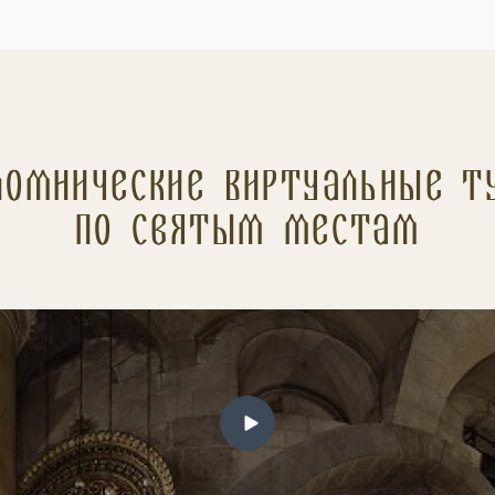
ломнические Виртуальные т
по святым местам