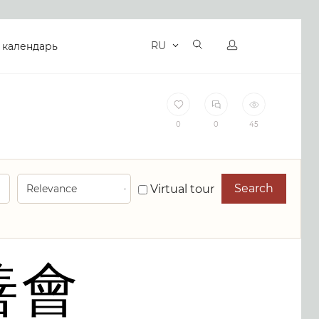
RU
 календарь
0
0
45
Search
Virtual tour
善會