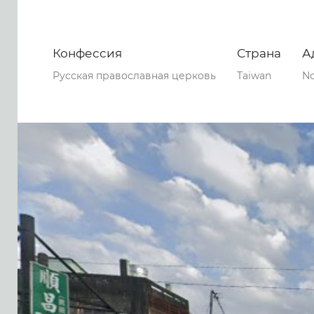
Конфессия
Страна
А
Русская православная церковь
Taiwan
No
0
0
0
45