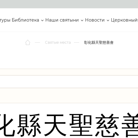
туры
Библиотека
Наши святыни
Новости
Церковный
Святые места
彰化縣天聖慈善會
化縣天聖慈