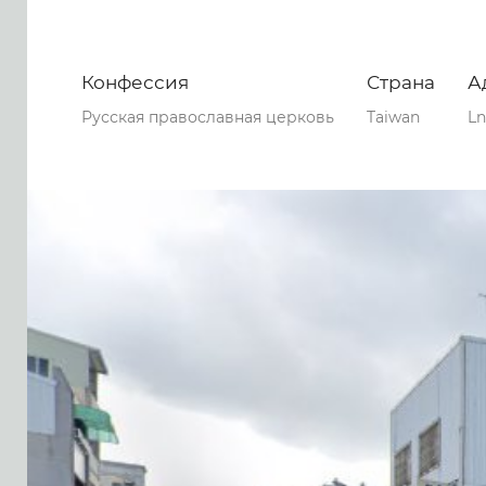
Конфессия
Страна
А
Русская православная церковь
Taiwan
Ln
0
0
0
37