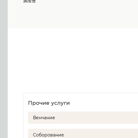
廣陵會
Прочие услуги
Венчание
Соборование