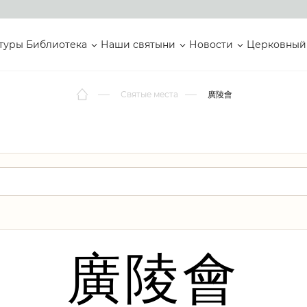
туры
Библиотека
Наши святыни
Новости
Церковный
Святые места
廣陵會
廣陵會