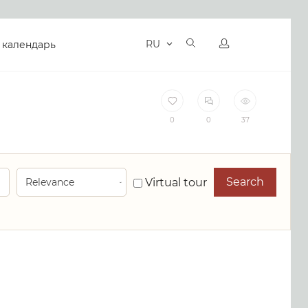
RU
 календарь
0
0
37
Search
Virtual tour