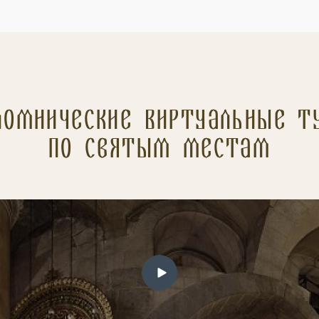
ломнические Виртуальные т
по святым местам