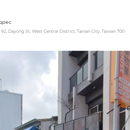
дрес
 92, Dayong St, West Central District, Tainan City, Taiwan 700