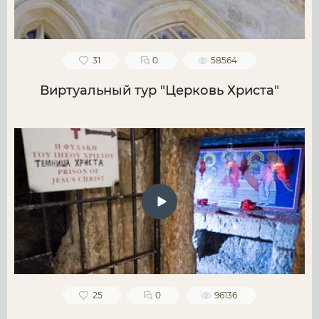
31
0
58564
Виртуальный тур "Церковь Христа"
25
0
96136