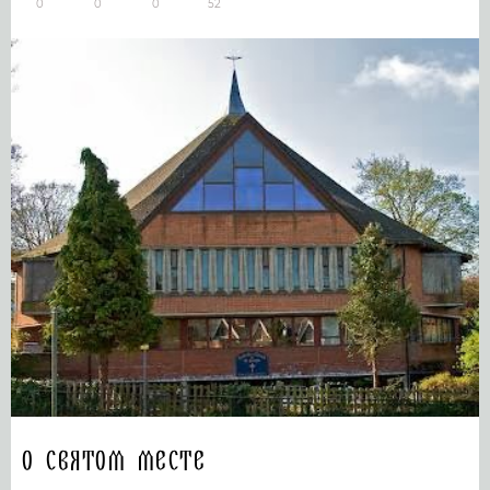
0
0
0
52
О святом месте