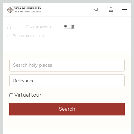
RU
Виртуальные туры
Библиотека
Наши святыни
Новос
Святые места
天主堂
Вернуться назад
0
Virtual tour
Search