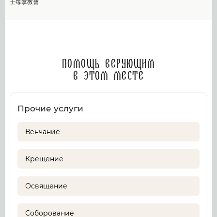
士每拿教會
Помощь верующим
в этом месте
Прочие услуги
Венчание
Крещение
Освящение
Соборование