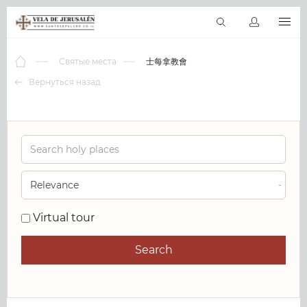
RU
Виртуальные туры
Библиотека
Наши святыни
Новос
Святые места
士每拿教會
Вернуться назад
0
Virtual tour
Search