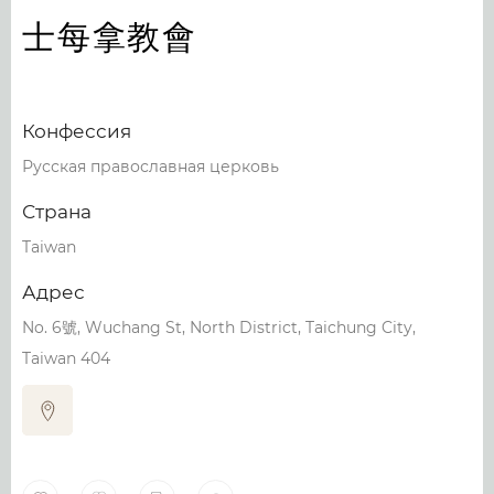
士每拿教會
Конфессия
Русская православная церковь
Страна
Taiwan
Адрес
No. 6號, Wuchang St, North District, Taichung City,
Taiwan 404