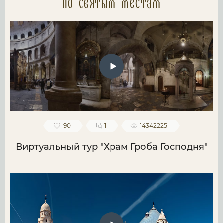
по святым местам
90
1
14342225
Виртуальный тур "Храм Гроба Господня"