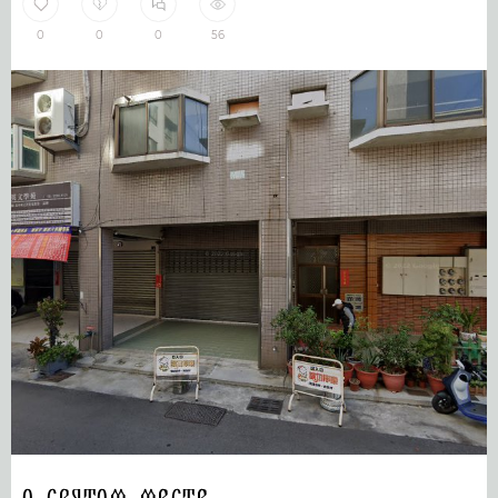
0
0
0
56