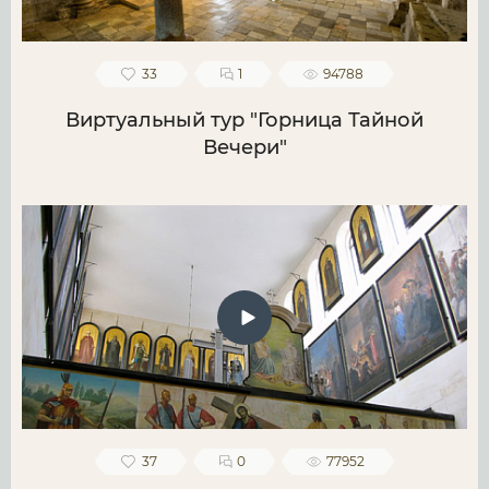
33
1
94788
Виртуальный тур "Горница Тайной
Вечери"
37
0
77952