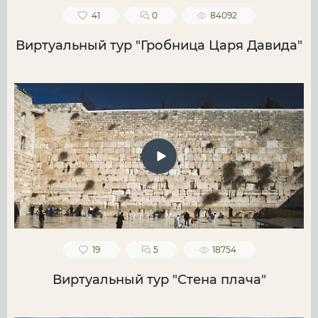
41
0
84092
Виртуальный тур "Гробница Царя Давида"
19
5
18754
Виртуальный тур "Стена плача"