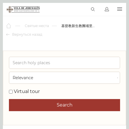
RU
Виртуальные туры
Библиотека
Наши святыни
Новос
Святые места
基督教新生教團埔里教會
Вернуться назад
0
Virtual tour
Search