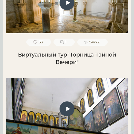
33
1
94772
Виртуальный тур "Горница Тайной
Вечери"