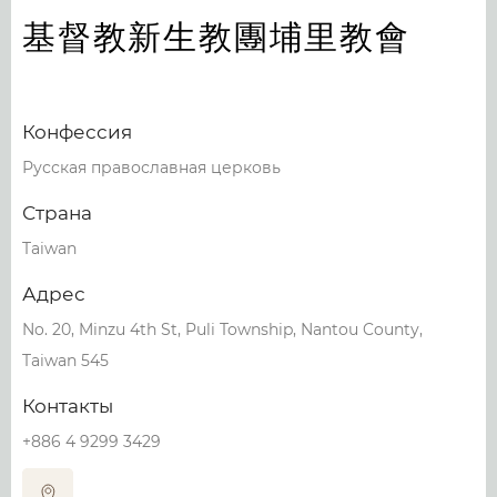
基督教新生教團埔里教會
Конфессия
Русская православная церковь
Страна
Taiwan
Адрес
No. 20, Minzu 4th St, Puli Township, Nantou County,
Taiwan 545
Контакты
+886 4 9299 3429