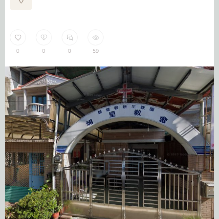
0
0
0
59