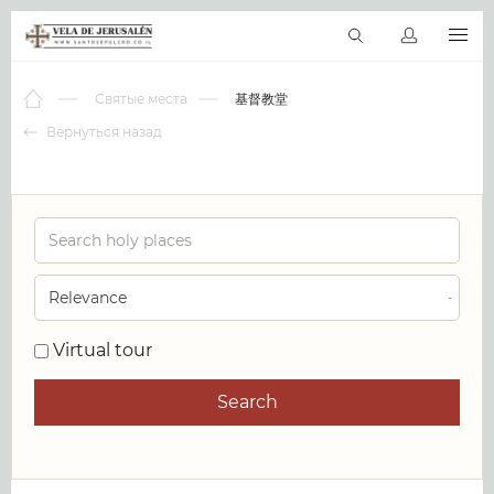
RU
Виртуальные туры
Библиотека
Наши святыни
Новос
Святые места
基督教堂
Вернуться назад
0
Virtual tour
Search