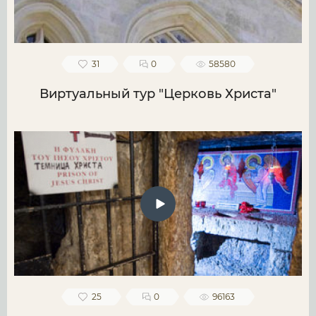
31
0
58580
Виртуальный тур "Церковь Христа"
25
0
96163