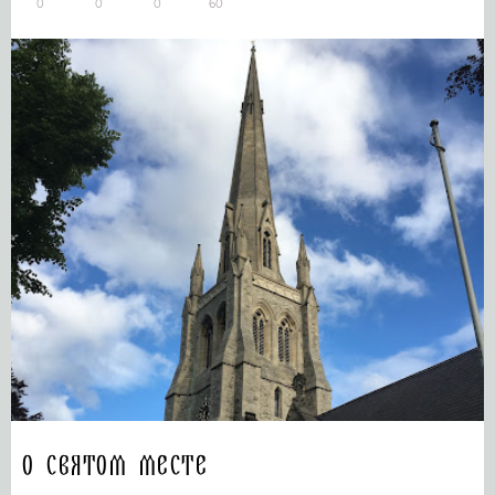
0
0
0
60
О святом месте