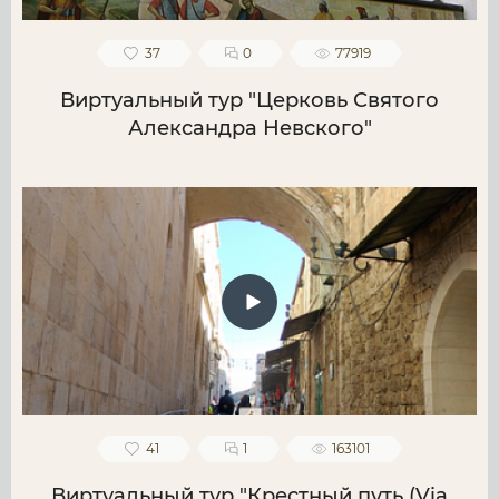
37
0
77919
Виртуальный тур "Церковь Святого
Александра Невского"
41
1
163101
Виртуальный тур "Крестный путь (Via