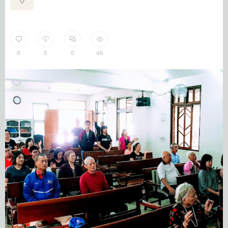
0
0
0
46