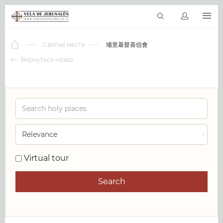
RU
Виртуальные туры
Библиотека
Наши святыни
Новос
Святые места
埔里基督喜信會
Вернуться назад
0
Virtual tour
Search