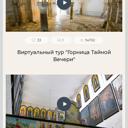
33
1
94762
Виртуальный тур "Горница Тайной
Вечери"