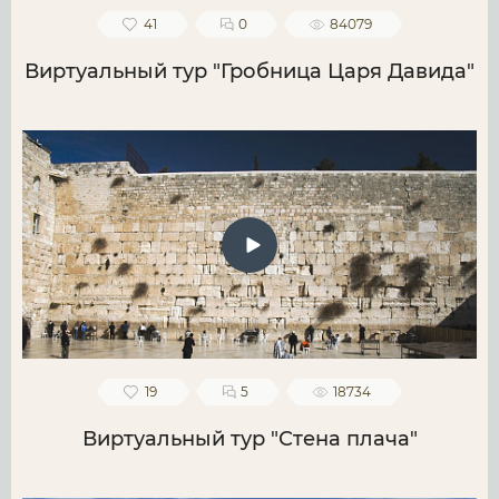
41
0
84079
Виртуальный тур "Гробница Царя Давида"
19
5
18734
Виртуальный тур "Стена плача"