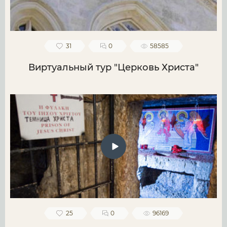
31
0
58585
Виртуальный тур "Церковь Христа"
25
0
96169