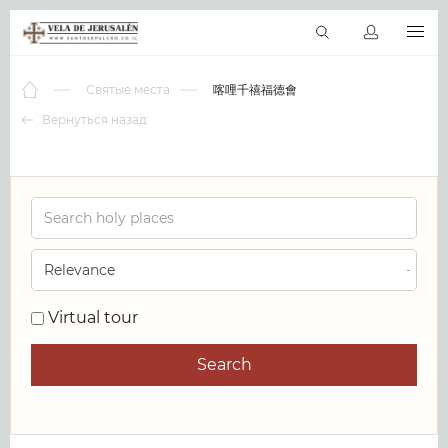
RU
Виртуальные туры
Библиотека
Наши святыни
Новос
Святые места
喀哩千禧福德會
Вернуться назад
0
Virtual tour
Search