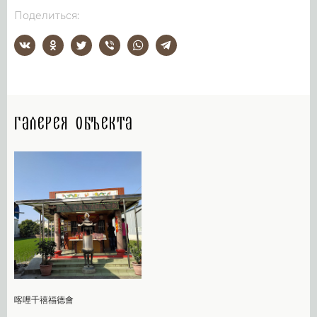
Поделиться:
Галерея объекта
喀哩千禧福德會