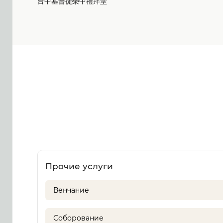
台中基督徒榮中禮拜堂
Прочие услуги
Венчание
Соборование