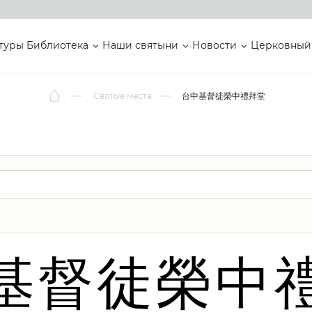
туры
Библиотека
Наши святыни
Новости
Церковный
Святые места
台中基督徒榮中禮拜堂
基督徒榮中