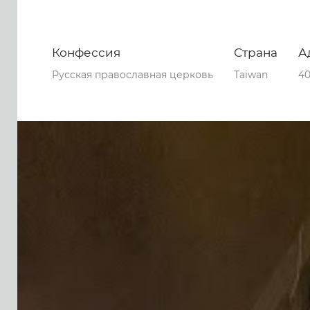
Конфессия
Страна
А
Русская православная церковь
Taiwan
40
0
0
0
64