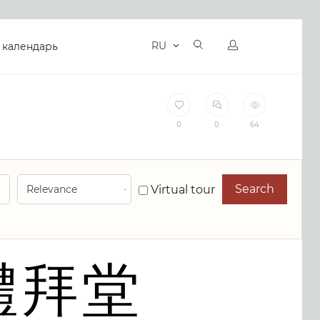
RU
 календарь
0
0
64
Search
Virtual tour
禮拜堂