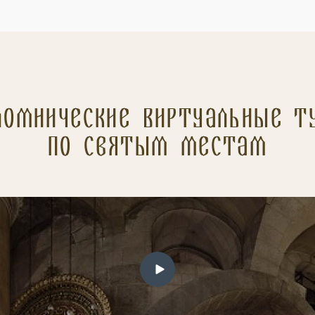
ломнические Виртуальные т
по святым местам