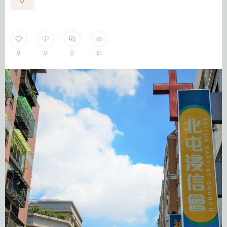
0
0
0
51