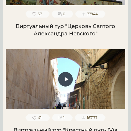
37
0
77944
Виртуальный тур "Церковь Святого
Александра Невского"
41
1
163177
Виртуальный тур "Крестный путь (Via