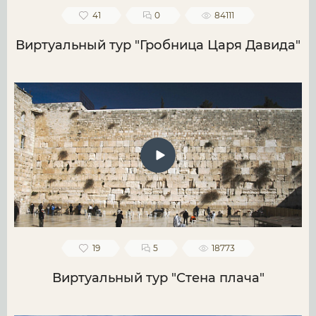
41
0
84111
Виртуальный тур "Гробница Царя Давида"
19
5
18773
Виртуальный тур "Стена плача"