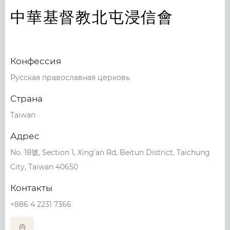
中華基督教北屯浸信會
Конфессия
Русская православная церковь
Страна
Taiwan
Адрес
No. 18號, Section 1, Xing'an Rd, Beitun District, Taichung
City, Taiwan 40650
Контакты
+886 4 2231 7366