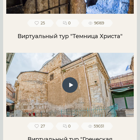
25
0
96169
Виртуальный тур "Темница Христа"
27
0
59031
Виртуальный тур "Греческая