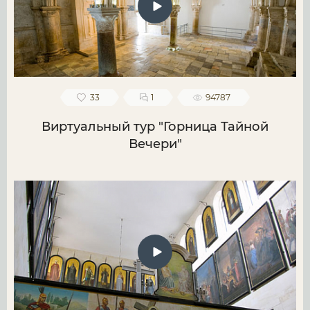
33
1
94787
Виртуальный тур "Горница Тайной
Вечери"