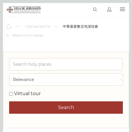
RU
Виртуальные туры
Библиотека
Наши святыни
Новос
Святые места
中華基督教北屯浸信會
Вернуться назад
0
Virtual tour
Search