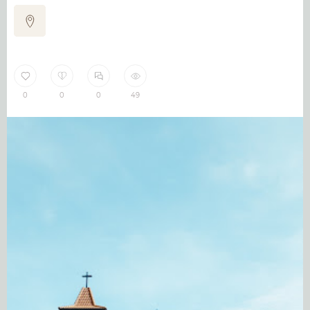
0
0
0
49