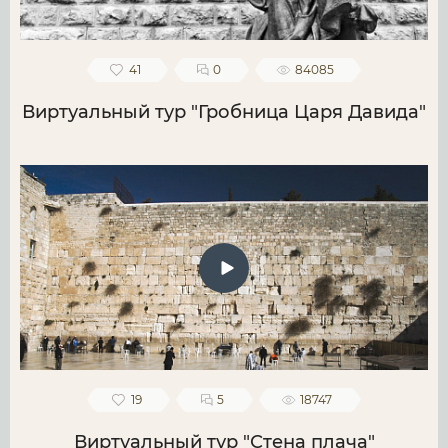
41
0
84085
Виртуальный тур "Гробница Царя Давида"
19
5
18747
Виртуальный тур "Стена плача"